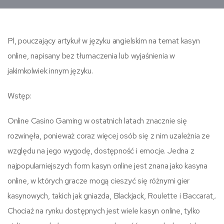
Pl, pouczający artykuł w języku angielskim na temat kasyn
online, napisany bez tłumaczenia lub wyjaśnienia w
jakimkolwiek innym języku.
Wstęp:
Online Casino Gaming w ostatnich latach znacznie się
rozwinęła, ponieważ coraz więcej osób się z nim uzależnia ze
względu na jego wygodę, dostępność i emocje. Jedna z
najpopularniejszych form kasyn online jest znana jako kasyna
online, w których gracze mogą cieszyć się różnymi gier
kasynowych, takich jak gniazda, Blackjack, Roulette i Baccarat,.
Chociaż na rynku dostępnych jest wiele kasyn online, tylko