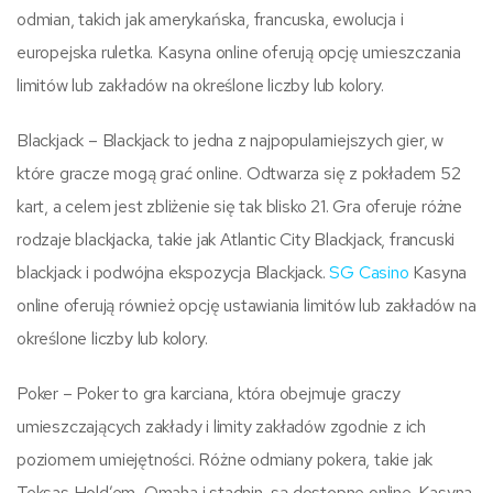
odmian, takich jak amerykańska, francuska, ewolucja i
europejska ruletka. Kasyna online oferują opcję umieszczania
limitów lub zakładów na określone liczby lub kolory.
Blackjack – Blackjack to jedna z najpopularniejszych gier, w
które gracze mogą grać online. Odtwarza się z pokładem 52
kart, a celem jest zbliżenie się tak blisko 21. Gra oferuje różne
rodzaje blackjacka, takie jak Atlantic City Blackjack, francuski
blackjack i podwójna ekspozycja Blackjack.
SG Casino
Kasyna
online oferują również opcję ustawiania limitów lub zakładów na
określone liczby lub kolory.
Poker – Poker to gra karciana, która obejmuje graczy
umieszczających zakłady i limity zakładów zgodnie z ich
poziomem umiejętności. Różne odmiany pokera, takie jak
Teksas Hold’em, Omaha i stadnin, są dostępne online. Kasyna