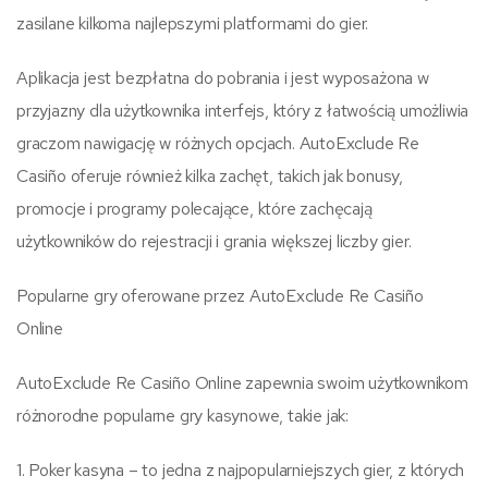
zasilane kilkoma najlepszymi platformami do gier.
Aplikacja jest bezpłatna do pobrania i jest wyposażona w
przyjazny dla użytkownika interfejs, który z łatwością umożliwia
graczom nawigację w różnych opcjach. AutoExclude Re
Casiño oferuje również kilka zachęt, takich jak bonusy,
promocje i programy polecające, które zachęcają
użytkowników do rejestracji i grania większej liczby gier.
Popularne gry oferowane przez AutoExclude Re Casiño
Online
AutoExclude Re Casiño Online zapewnia swoim użytkownikom
różnorodne popularne gry kasynowe, takie jak:
1. Poker kasyna – to jedna z najpopularniejszych gier, z których