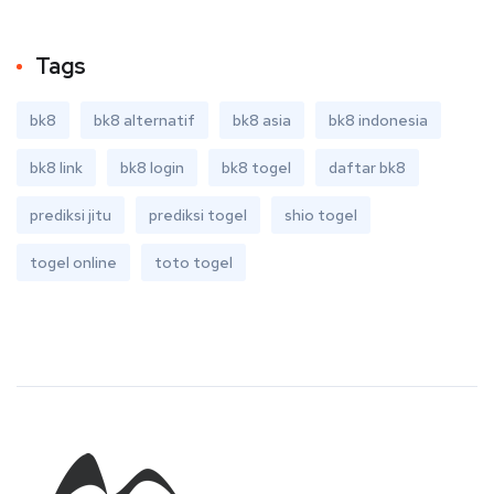
Tags
bk8
bk8 alternatif
bk8 asia
bk8 indonesia
bk8 link
bk8 login
bk8 togel
daftar bk8
prediksi jitu
prediksi togel
shio togel
togel online
toto togel