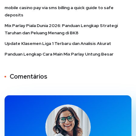
mobile casino pay via sms billing a quick guide to safe
deposits
Mix Parlay Piala Dunia 2026: Panduan Lengkap Strategi
Taruhan dan Peluang Menang di BK8
Update Klasemen Liga 1 Terbaru dan Analisis Akurat
Panduan Lengkap Cara Main Mix Parlay Untung Besar
Comentários