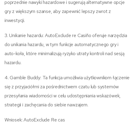
poprzednie nawyki hazardowe i sugerują alternatywne opcje
gry z większym szanse, aby zapewnić lepszy zwrot z
inwestycji.
3. Unikanie hazardu: AutoExclude re Casiño oferuje narzędzia
do unikania hazardu, w tym funkcje automatycznego gry i
auto-koła, które minimalizują ryzyko utraty kontroli nad sesją
hazardu.
4. Gamble Buddy: Ta funkcja umożliwia użytkownikom łączenie
się z przyjaciółmi za pośrednictwem czatu lub systemów
przesyłania wiadomości w celu udostępniania wskazówek,
strategii i zachęcania do siebie nawzajem.
Wniosek: AutoExclude Re cas