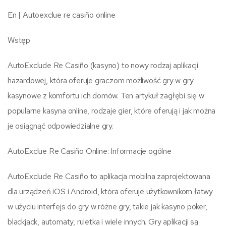
En | Autoexclue re casiño online
Wstęp
AutoExclude Re Casiño (kasyno) to nowy rodzaj aplikacji
hazardowej, która oferuje graczom możliwość gry w gry
kasynowe z komfortu ich domów. Ten artykuł zagłębi się w
popularne kasyna online, rodzaje gier, które oferują i jak można
je osiągnąć odpowiedzialne gry.
AutoExclue Re Casiño Online: Informacje ogólne
AutoExclude Re Casiño to aplikacja mobilna zaprojektowana
dla urządzeń iOS i Android, która oferuje użytkownikom łatwy
w użyciu interfejs do gry w różne gry, takie jak kasyno poker,
blackjack, automaty, ruletka i wiele innych. Gry aplikacji są