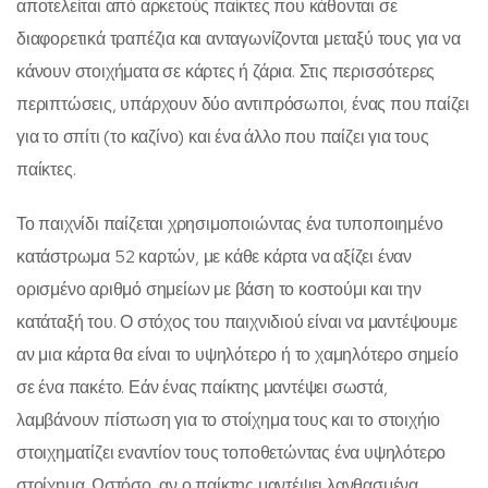
αποτελείται από αρκετούς παίκτες που κάθονται σε
διαφορετικά τραπέζια και ανταγωνίζονται μεταξύ τους για να
κάνουν στοιχήματα σε κάρτες ή ζάρια. Στις περισσότερες
περιπτώσεις, υπάρχουν δύο αντιπρόσωποι, ένας που παίζει
για το σπίτι (το καζίνο) και ένα άλλο που παίζει για τους
παίκτες.
Το παιχνίδι παίζεται χρησιμοποιώντας ένα τυποποιημένο
κατάστρωμα 52 καρτών, με κάθε κάρτα να αξίζει έναν
ορισμένο αριθμό σημείων με βάση το κοστούμι και την
κατάταξή του. Ο στόχος του παιχνιδιού είναι να μαντέψουμε
αν μια κάρτα θα είναι το υψηλότερο ή το χαμηλότερο σημείο
σε ένα πακέτο. Εάν ένας παίκτης μαντέψει σωστά,
λαμβάνουν πίστωση για το στοίχημα τους και το στοιχήιο
στοιχηματίζει εναντίον τους τοποθετώντας ένα υψηλότερο
στοίχημα. Ωστόσο, αν ο παίκτης μαντέψει λανθασμένα,