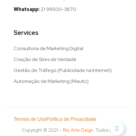
Whatsapp:
21 99500-3870
Services
Consultoria de Marketing Digital
Criação de Sites de Verdade
Gestão de Tráfego (Publicidade na Internet)
Automação de Marketing (Mautic)
Termos de Uso
Política de Privacidade
Copyright © 2021 –
Rio Arte Deign
. Todos os