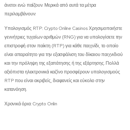
άνετοι ενώ παίζουν. Μερικά από αυτά τα μέτρα
περιλαμβάνουν:
Υπολογισμός RTP: Crypto Online Casinos Χρησιμοποιήστε
γεννήτριες τυχαίων αριθμών (RNG) για να υπολογίσετε την
επιστροφή στον παίκτη (RTP) για κάθε παιχνίδι, το οποίο
είναι απαραίτητο για την εξασφάλιση του δίκαιου παιχνιδιού
και την πρόληψη της εξαπάτησης ή της εξάρτησης. Πολλά
αξιόπιστα ηλεκτρονικά καζίνο προσφέρουν υπολογισμούς
RTP που είναι ακριβείς, διαφανείς και εύκολο στην
κατανόηση.
Χρονικά όρια: Crypto Onlin