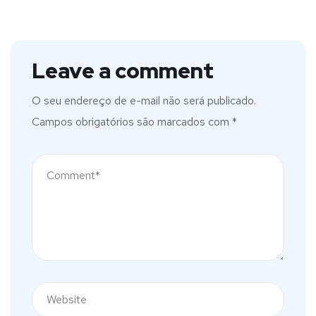
Leave a comment
O seu endereço de e-mail não será publicado.
Campos obrigatórios são marcados com
*