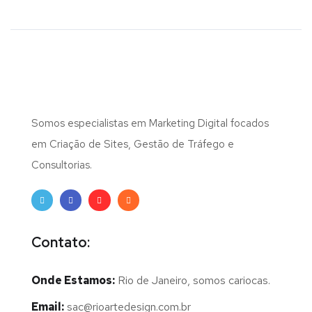
Somos especialistas em Marketing Digital focados
em Criação de Sites, Gestão de Tráfego e
Consultorias.
Contato:
Onde Estamos:
Rio de Janeiro, somos cariocas.
Email:
sac@rioartedesign.com.br