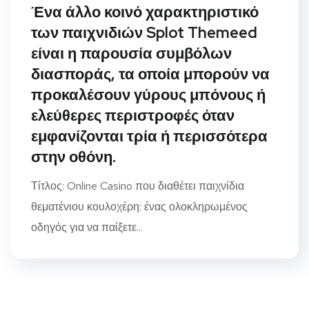
Ένα άλλο κοινό χαρακτηριστικό
των παιχνιδιών Splot Themeed
είναι η παρουσία συμβόλων
διασποράς, τα οποία μπορούν να
προκαλέσουν γύρους μπόνους ή
ελεύθερες περιστροφές όταν
εμφανίζονται τρία ή περισσότερα
στην οθόνη.
Τίτλος: Online Casino που διαθέτει παιχνίδια
θεματένιου κουλοχέρη: ένας ολοκληρωμένος
οδηγός για να παίξετε...