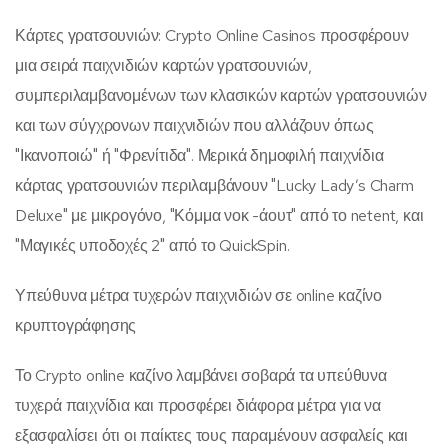
Κάρτες γρατσουνιών: Crypto Online Casinos προσφέρουν
μια σειρά παιχνιδιών καρτών γρατσουνιών,
συμπεριλαμβανομένων των κλασικών καρτών γρατσουνιών
και των σύγχρονων παιχνιδιών που αλλάζουν όπως
"Ικανοποιώ" ή "Φρενίτιδα". Μερικά δημοφιλή παιχνίδια
κάρτας γρατσουνιών περιλαμβάνουν "Lucky Lady’s Charm
Deluxe" με μικρογόνο, "Κόμμα νοκ -άουτ" από το netent, και
"Μαγικές υποδοχές 2" από το QuickSpin.
Υπεύθυνα μέτρα τυχερών παιχνιδιών σε online καζίνο
κρυπτογράφησης
Το Crypto online καζίνο λαμβάνει σοβαρά τα υπεύθυνα
τυχερά παιχνίδια και προσφέρει διάφορα μέτρα για να
εξασφαλίσει ότι οι παίκτες τους παραμένουν ασφαλείς και