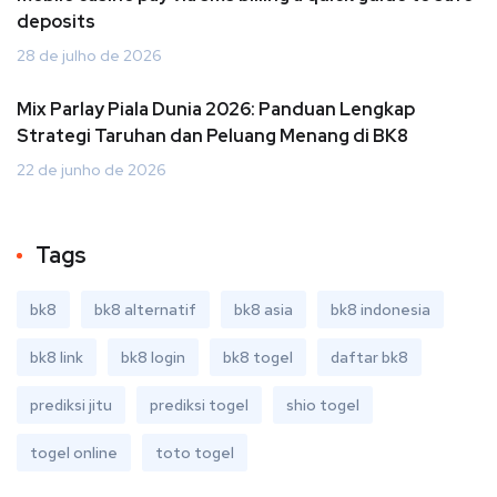
deposits
28 de julho de 2026
Mix Parlay Piala Dunia 2026: Panduan Lengkap
Strategi Taruhan dan Peluang Menang di BK8
22 de junho de 2026
Tags
bk8
bk8 alternatif
bk8 asia
bk8 indonesia
bk8 link
bk8 login
bk8 togel
daftar bk8
prediksi jitu
prediksi togel
shio togel
togel online
toto togel