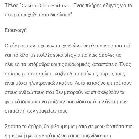
Τίτλος: "Casino Online Fortuna – Ένας πλήρης οδηγός για τα
τυχερά παιχνίδια στο διαδίκτυο"
Εισαγωγή:
Ο κόσμος των τυχερών παιχνιδιών είναι ένα συναρπαστικό
και ποικίλο, με πολλές ευκαιρίες για παίκτες σε όλες τις
ηλικίες, τα υπόβαθρα και τις οικονομικές καταστάσεις. Ένας
τρόπος με τον οποίο οι καζίνο διατηρούν τις πόρτες τους
είναι μέσω ηλεκτρονικών καζίνο. Αυτά τα καζίνο επιτρέπουν
στους ανθρώπους που δεν μπορούν να επισκεφθούν τα
φυσικά ιδρύματα να παίζουν παιχνίδια από την άνεση των
σπιτιών ή των γραφείων τους.
Σε αυτό το άρθρο, θα ρίξουμε μια ματιά σε μερικά από τα πιο
δημοφιλή ηλεκτρονικά καζίνο και τα παιχνίδια που