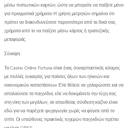
μέσω πιστωτικών καρτών, ώστε να μπορείτε να παίξετε μόνο
για πραγματικά χρήματα. Η χρήση μετρητών σημαίνει ότι
πρέπει να διακινδυνεύσετε περισσότερο από τα δικά σας
χρήματα από το να παίζετε μέσω κάρτας ή τραπεζικής
μεταφοράς.
Σύναψη:
Το Casino Online Fortuna είναι ένας συναρπαστικός κόσμος
με πολλές ευκαιρίες για παίκτες όλων των ηλικιών και
οικονομικών καταστάσεων. Είτε θέλετε να χαλαρώσετε και να
απολαύσετε τα παιχνίδια, είτε να δοκιμάσετε την τύχη σας
στη νίκη των μεγάλων, σε απευθείας σύνδεση καζίνο είναι
εδώ για να παρέχετε ψυχαγωγία χωρίς να φύγετε από το
σπίτι. Οι υπεύθυνες πρακτικές τυχερών παιχνιδιών πρέπει
να είναι OBSE