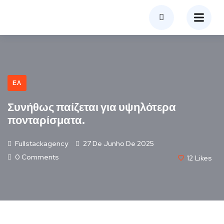
ΕΛ
Συνήθως παίζεται για υψηλότερα
πονταρίσματα.
Fullstackagency
27 De Junho De 2025
0 Comments
12
Likes