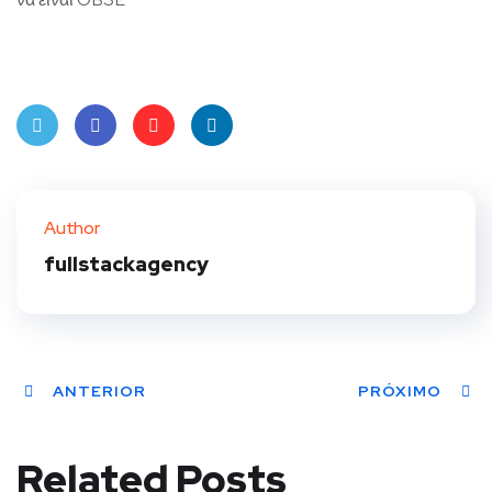
Twit
Face
Pint
Linke
ter
book
eres
dIn
Author
t
fullstackagency
ANTERIOR
PRÓXIMO
Related Posts