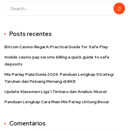
Posts recentes
Bitcoin Casino Illegal A Practical Guide for Safe Play
mobile casino pay via sms billing a quick guide to safe
deposits
Mix Parlay Piala Dunia 2026: Panduan Lengkap Strategi
Taruhan dan Peluang Menang di BK8
Update Klasemen Liga 1 Terbaru dan Analisis Akurat
Panduan Lengkap Cara Main Mix Parlay Untung Besar
Comentários