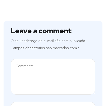
Leave a comment
O seu endereço de e-mail não será publicado.
Campos obrigatórios são marcados com
*