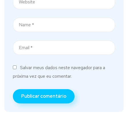
Salvar meus dados neste navegador para a
próxima vez que eu comentar.