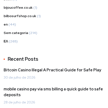
bijoucoffee.co.uk
(1)
bilbosurfshop.co.uk
(1)
en
(44)
Sem categoria
(214)
ΕΛ
(265)
Recent Posts
Bitcoin Casino Illegal A Practical Guide for Safe Play
30 de julho de 2026
mobile casino pay via sms billing a quick guide to safe
deposits
28 de julho de 2026