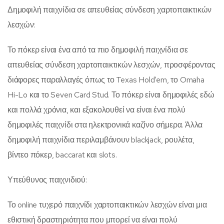
Δημοφιλή παιχνίδια σε απευθείας σύνδεση χαρτοπαικτικών
λεσχών:
Το πόκερ είναι ένα από τα πιο δημοφιλή παιχνίδια σε
απευθείας σύνδεση χαρτοπαικτικών λεσχών, προσφέροντας
διάφορες παραλλαγές όπως το Texas Hold’em, το Omaha
Hi-Lo και το Seven Card Stud. Το πόκερ είναι δημοφιλές εδώ
και πολλά χρόνια, και εξακολουθεί να είναι ένα πολύ
δημοφιλές παιχνίδι στα ηλεκτρονικά καζίνο σήμερα. Άλλα
δημοφιλή παιχνίδια περιλαμβάνουν blackjack, ρουλέτα,
βίντεο πόκερ, baccarat και slots.
Υπεύθυνος παιχνιδιού:
Το online τυχερό παιχνίδι χαρτοπαικτικών λεσχών είναι μια
εθιστική δραστηριότητα που μπορεί να είναι πολύ