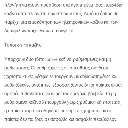
πλανήτη να έχουν πρόσβαση στα αγαπημένα τους παιχνίδια
καζίνο από την άνεση των σπιτιών τους. Αυτό το άρθρο θα
παρέχει μια επισκόπηση των ηλεκτρονικών καζίνο και των
δημοφιλών παιχνιδιών στα αγγλικά.
Τύποι online καζίνο:
Υπάρχουν δύο τύποι online καζίνο: ρυθμισμένες και μη
ρυθμισμένες. Οι ρυθμιζόμενες σε απευθείας σύνδεση
χαρτοπαικτικές λέσχες λειτουργούν με αδειοδοτημένες και
ρυθμιζόμενες οντότητες, εξασφαλίζοντας ότι οι παίκτες έχουν
αρκετές πιθανότητες να κερδίσουν μεγάλα βραβεία. Τα μη
ρυθμισμένα καζίνο λειτουργούν χωρίς ρυθμιστική εποπτεία,
η οποία μπορεί να οδηγήσει σε νομικά ζητήματα εάν οι
παίκτες δεν παίζουν σε ασφαλές και ασφαλές περιβάλλον.