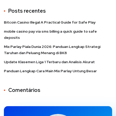
Posts recentes
Bitcoin Casino Illegal A Practical Guide for Safe Play
mobile casino pay via sms billing a quick guide to safe
deposits
Mix Parlay Piala Dunia 2026: Panduan Lengkap Strategi
Taruhan dan Peluang Menang di BK8
Update Klasemen Liga 1 Terbaru dan Analisis Akurat
Panduan Lengkap Cara Main Mix Parlay Untung Besar
Comentários