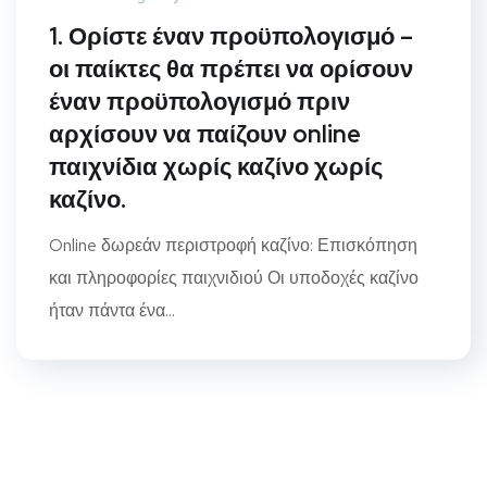
1. Ορίστε έναν προϋπολογισμό –
οι παίκτες θα πρέπει να ορίσουν
έναν προϋπολογισμό πριν
αρχίσουν να παίζουν online
παιχνίδια χωρίς καζίνο χωρίς
καζίνο.
Online δωρεάν περιστροφή καζίνο: Επισκόπηση
και πληροφορίες παιχνιδιού Οι υποδοχές καζίνο
ήταν πάντα ένα...