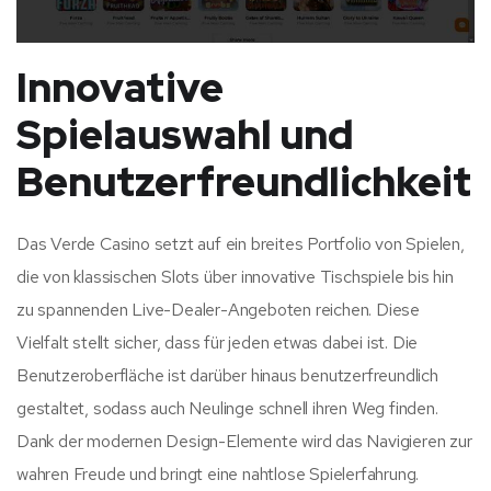
Innovative
Spielauswahl und
Benutzerfreundlichkeit
Das Verde Casino setzt auf ein breites Portfolio von Spielen,
die von klassischen Slots über innovative Tischspiele bis hin
zu spannenden Live-Dealer-Angeboten reichen. Diese
Vielfalt stellt sicher, dass für jeden etwas dabei ist. Die
Benutzeroberfläche ist darüber hinaus benutzerfreundlich
gestaltet, sodass auch Neulinge schnell ihren Weg finden.
Dank der modernen Design-Elemente wird das Navigieren zur
wahren Freude und bringt eine nahtlose Spielerfahrung.