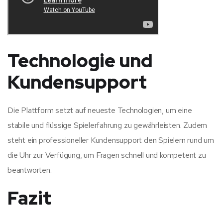
Technologie und
Kundensupport
Die Plattform setzt auf neueste Technologien, um eine
stabile und flüssige Spielerfahrung zu gewährleisten. Zudem
steht ein professioneller Kundensupport den Spielern rund um
die Uhr zur Verfügung, um Fragen schnell und kompetent zu
beantworten.
Fazit