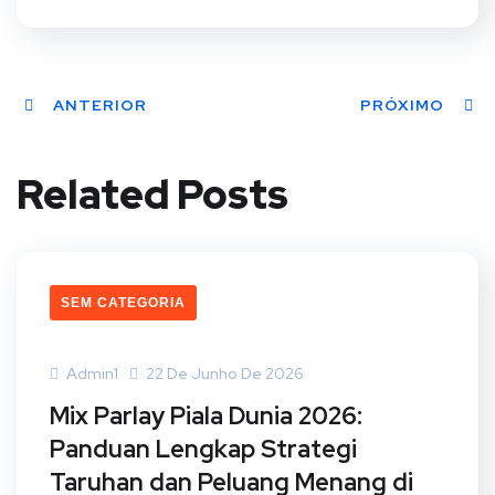
ANTERIOR
PRÓXIMO
Related Posts
SEM CATEGORIA
Admin1
22 De Junho De 2026
Mix Parlay Piala Dunia 2026:
Panduan Lengkap Strategi
Taruhan dan Peluang Menang di