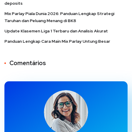
deposits
Mix Parlay Piala Dunia 2026: Panduan Lengkap Strategi
Taruhan dan Peluang Menang di BK8
Update Klasemen Liga 1 Terbaru dan Analisis Akurat
Panduan Lengkap Cara Main Mix Parlay Untung Besar
Comentários