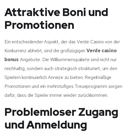
Attraktive Boni und
Promotionen
Ein entscheidender Aspekt, der das Verde Casino von der
Konkurrenz abhebt, sind die großzügigen
Verde casino
bonus
Angebote. Die Willkommenspakete sind nicht nur
reichhaltig, sondern auch strategisch strukturiert, um den
Spielern kontinuierlich Anreize zu bieten. Regelmäßige
Promotionen und ein mehrstufiges Treueprogramm sorgen
dafür, dass die Spieler immer wieder zurückkommen.
Problemloser Zugang
und Anmeldung