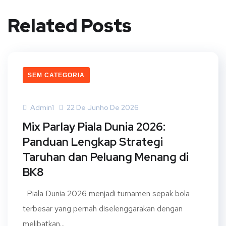
Related Posts
SEM CATEGORIA
Admin1
22 De Junho De 2026
Mix Parlay Piala Dunia 2026:
Panduan Lengkap Strategi
Taruhan dan Peluang Menang di
BK8
Piala Dunia 2026 menjadi turnamen sepak bola
terbesar yang pernah diselenggarakan dengan
melibatkan...