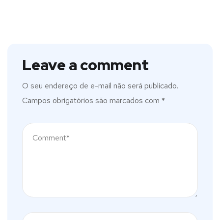
Leave a comment
O seu endereço de e-mail não será publicado.
Campos obrigatórios são marcados com
*