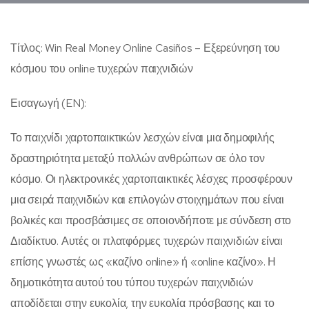
Τίτλος: Win Real Money Online Casiños – Εξερεύνηση του
κόσμου του online τυχερών παιχνιδιών
Εισαγωγή (EN):
Το παιχνίδι χαρτοπαικτικών λεσχών είναι μια δημοφιλής
δραστηριότητα μεταξύ πολλών ανθρώπων σε όλο τον
κόσμο. Οι ηλεκτρονικές χαρτοπαικτικές λέσχες προσφέρουν
μια σειρά παιχνιδιών και επιλογών στοιχημάτων που είναι
βολικές και προσβάσιμες σε οποιονδήποτε με σύνδεση στο
Διαδίκτυο. Αυτές οι πλατφόρμες τυχερών παιχνιδιών είναι
επίσης γνωστές ως «καζίνο online» ή «online καζίνο». Η
δημοτικότητα αυτού του τύπου τυχερών παιχνιδιών
αποδίδεται στην ευκολία, την ευκολία πρόσβασης και το