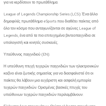
για να κερδίσουν το πρωτάθλημα.
League of Legends Championship Series (LCS): Ένα άλλο
δημοφιλές πρωτάθλημα eSports που διαθέτει παίκτες από
όλο τον κόσμο που ανταγωνίζονται σε αγώνες League of
Legends, ένα από τα πιο επιτυχημένα βιντεοπαιχνίδια σε
υπολογιστή και κινητές συσκευές.
Υπεύθυνος παιχνιδιού (EN):
Η υπεύθυνη πτυχή τυχερών παιχνιδιών των ηλεκτρονικών
καζίνο είναι ζωτικής σημασίας για να διασφαλιστεί ότι οι
παίκτες θα λάβουν μια ευχάριστη και ασφαλή εμπειρία
τυχερών παιχνιδιών. Ορισμένες βασικές πτυχές του
υπεύθυνων τυχερών παιχνιδιών περιλαμβάνουν: