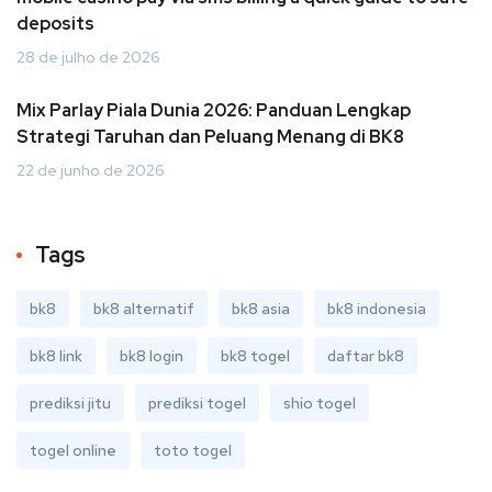
deposits
28 de julho de 2026
Mix Parlay Piala Dunia 2026: Panduan Lengkap
Strategi Taruhan dan Peluang Menang di BK8
22 de junho de 2026
Tags
bk8
bk8 alternatif
bk8 asia
bk8 indonesia
bk8 link
bk8 login
bk8 togel
daftar bk8
prediksi jitu
prediksi togel
shio togel
togel online
toto togel