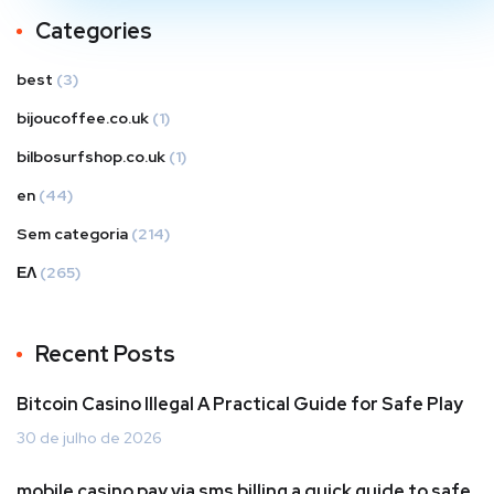
Categories
best
(3)
bijoucoffee.co.uk
(1)
bilbosurfshop.co.uk
(1)
en
(44)
Sem categoria
(214)
ΕΛ
(265)
Recent Posts
Bitcoin Casino Illegal A Practical Guide for Safe Play
30 de julho de 2026
mobile casino pay via sms billing a quick guide to safe