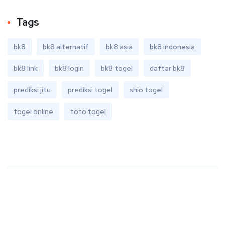
Tags
bk8
bk8 alternatif
bk8 asia
bk8 indonesia
bk8 link
bk8 login
bk8 togel
daftar bk8
prediksi jitu
prediksi togel
shio togel
togel online
toto togel