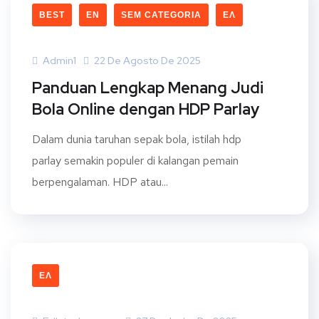
BEST
EN
SEM CATEGORIA
ΕΛ
Admin1
22 De Agosto De 2025
Panduan Lengkap Menang Judi
Bola Online dengan HDP Parlay
Dalam dunia taruhan sepak bola, istilah hdp
parlay semakin populer di kalangan pemain
berpengalaman. HDP atau...
ΕΛ