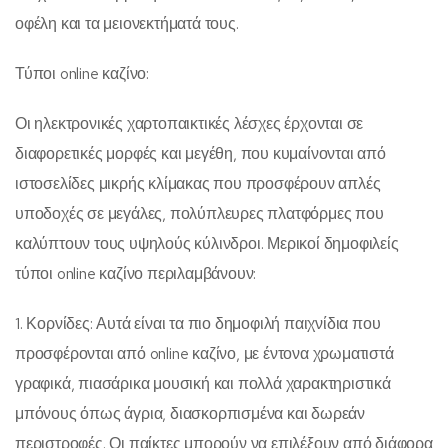
οφέλη και τα μειονεκτήματά τους.
Τύποι online καζίνο:
Οι ηλεκτρονικές χαρτοπαικτικές λέσχες έρχονται σε
διαφορετικές μορφές και μεγέθη, που κυμαίνονται από
ιστοσελίδες μικρής κλίμακας που προσφέρουν απλές
υποδοχές σε μεγάλες, πολύπλευρες πλατφόρμες που
καλύπτουν τους υψηλούς κύλινδροι. Μερικοί δημοφιλείς
τύποι online καζίνο περιλαμβάνουν:
1. Κορνίδες: Αυτά είναι τα πιο δημοφιλή παιχνίδια που
προσφέρονται από online καζίνο, με έντονα χρωματιστά
γραφικά, πιασάρικα μουσική και πολλά χαρακτηριστικά
μπόνους όπως άγρια, διασκορπισμένα και δωρεάν
περιστροφές. Οι παίκτες μπορούν να επιλέξουν από διάφορα