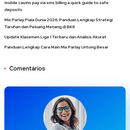
mobile casino pay via sms billing a quick guide to safe
deposits
Mix Parlay Piala Dunia 2026: Panduan Lengkap Strategi
Taruhan dan Peluang Menang di BK8
Update Klasemen Liga 1 Terbaru dan Analisis Akurat
Panduan Lengkap Cara Main Mix Parlay Untung Besar
Comentários