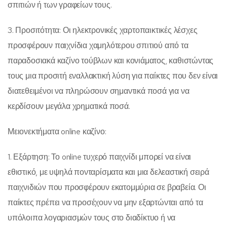
σπιτιών ή των γραφείων τους.
3. Προσιτότητα: Οι ηλεκτρονικές χαρτοπαικτικές λέσχες
προσφέρουν παιχνίδια χαμηλότερου σπιτιού από τα
παραδοσιακά καζίνο τούβλων και κονιάματος, καθιστώντας
τους μια προσιτή εναλλακτική λύση για παίκτες που δεν είναι
διατεθειμένοι να πληρώσουν σημαντικά ποσά για να
κερδίσουν μεγάλα χρηματικά ποσά.
Μειονεκτήματα online καζίνο:
1. Εξάρτηση: Το online τυχερό παιχνίδι μπορεί να είναι
εθιστικό, με υψηλά πονταρίσματα και μια δελεαστική σειρά
παιχνιδιών που προσφέρουν εκατομμύρια σε βραβεία. Οι
παίκτες πρέπει να προσέχουν να μην εξαρτώνται από τα
υπόλοιπα λογαριασμών τους στο διαδίκτυο ή να