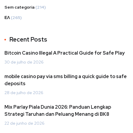
Sem categoria
(214)
ΕΛ
(265)
Recent Posts
Bitcoin Casino Illegal A Practical Guide for Safe Play
30 de julho de 2026
mobile casino pay via sms billing a quick guide to safe
deposits
28 de julho de 2026
Mix Parlay Piala Dunia 2026: Panduan Lengkap
Strategi Taruhan dan Peluang Menang di BK8
22 de junho de 2026