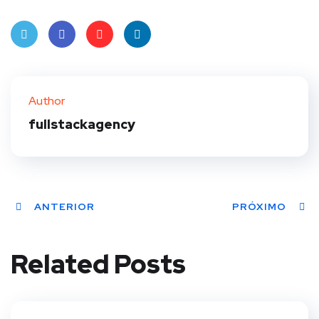
Twit
Face
Pint
Linke
ter
book
eres
dIn
Author
t
fullstackagency
ANTERIOR
PRÓXIMO
Related Posts