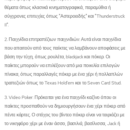
θέματα όπως κλασικά κινηματογραφικά, παραμύθια ή
σύγχρονες επιτυχίες όπως "Αστεροειδής" και "Thunderstruck
II".
2. Παιχνίδια επιτραπέζιων παιχνιδιών: Αυτά είναι παιχνίδια
που απαιτούν από τους παίκτες να λαμβάνουν αποφάσεις με
βάση την τύχη, όπως ρουλέτα, blackjack και πόκερ. Οι
παίκτες μπορούν να επιλέξουν από μια ποικιλία επιλογών
πίνακα, όπως παραλλαγές πόκερ με ένα χέρι ή πολλαπλών
τραπεζιών όπως το Texas Hold’em και το Seven Card Stud.
3. Video Poker: Πρόκειται για ένα παιχνίδι καζίνο όπου οι
παίκτες προσπαθούν να δημιουργήσουν ένα χέρι πόκερ από
πέντε κάρτες. Ο στόχος του βίντεο πόκερ είναι να ταιριάζει με
το νικηφόρο χέρι με έναν άσσο, βασιλιά, βασίλισσα, Jack ή