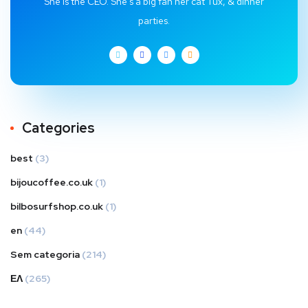
She is the CEO. She's a big fan her cat Tux, & dinner
parties.
Categories
best
(3)
bijoucoffee.co.uk
(1)
bilbosurfshop.co.uk
(1)
en
(44)
Sem categoria
(214)
ΕΛ
(265)