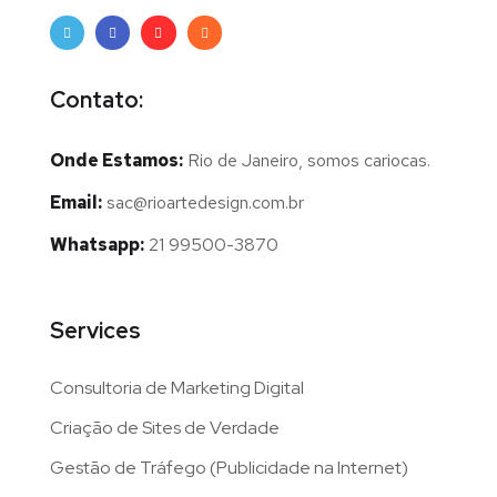
Contato:
Onde Estamos:
Rio de Janeiro, somos cariocas.
Email:
sac@rioartedesign.com.br
Whatsapp:
21 99500-3870
Services
Consultoria de Marketing Digital
Criação de Sites de Verdade
Gestão de Tráfego (Publicidade na Internet)