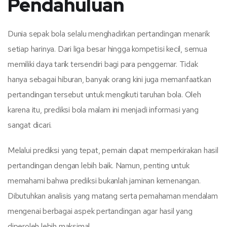
Pendahuluan
Dunia sepak bola selalu menghadirkan pertandingan menarik
setiap harinya. Dari liga besar hingga kompetisi kecil, semua
memiliki daya tarik tersendiri bagi para penggemar. Tidak
hanya sebagai hiburan, banyak orang kini juga memanfaatkan
pertandingan tersebut untuk mengikuti taruhan bola. Oleh
karena itu, prediksi bola malam ini menjadi informasi yang
sangat dicari.
Melalui prediksi yang tepat, pemain dapat memperkirakan hasil
pertandingan dengan lebih baik. Namun, penting untuk
memahami bahwa prediksi bukanlah jaminan kemenangan.
Dibutuhkan analisis yang matang serta pemahaman mendalam
mengenai berbagai aspek pertandingan agar hasil yang
diperoleh lebih maksimal.