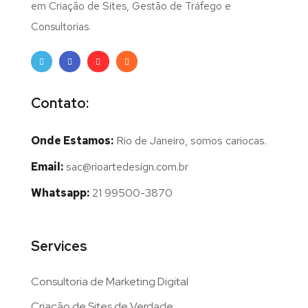
em Criação de Sites, Gestão de Tráfego e
Consultorias.
Contato:
Onde Estamos:
Rio de Janeiro, somos cariocas.
Email:
sac@rioartedesign.com.br
Whatsapp:
21 99500-3870
Services
Consultoria de Marketing Digital
Criação de Sites de Verdade