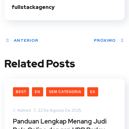
t
fullstackagency
ANTERIOR
PRÓXIMO
Related Posts
BEST
EN
SEM CATEGORIA
ΕΛ
Admin1
22 De Agosto De 2025
Panduan Lengkap Menang Judi