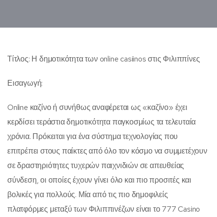
Τίτλος: Η δημοτικότητα των online casiinos στις Φιλιππίνες
Εισαγωγή:
Online καζίνο ή συνήθως αναφέρεται ως «καζίνο» έχει
κερδίσει τεράστια δημοτικότητα παγκοσμίως τα τελευταία
χρόνια. Πρόκειται για ένα σύστημα τεχνολογίας που
επιτρέπει στους παίκτες από όλο τον κόσμο να συμμετέχουν
σε δραστηριότητες τυχερών παιχνιδιών σε απευθείας
σύνδεση, οι οποίες έχουν γίνει όλο και πιο προσιτές και
βολικές για πολλούς. Μία από τις πιο δημοφιλείς
πλατφόρμες μεταξύ των Φιλιππινέζων είναι το 777 Casino