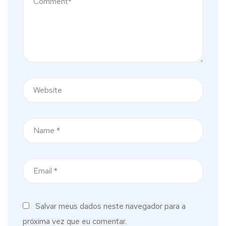
Salvar meus dados neste navegador para a
próxima vez que eu comentar.