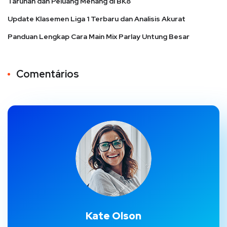
Taruhan dan Peluang Menang di BK8
Update Klasemen Liga 1 Terbaru dan Analisis Akurat
Panduan Lengkap Cara Main Mix Parlay Untung Besar
Comentários
Kate Olson