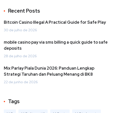
Recent Posts
Bitcoin Casino Illegal A Practical Guide for Safe Play
30 de julho de 2026
mobile casino pay via sms billing a quick guide to safe
deposits
28 de julho de 2026
Mix Parlay Piala Dunia 2026: Panduan Lengkap
Strategi Taruhan dan Peluang Menang di BK8
22 de junho de 2026
Tags