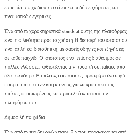
εμπειρίες παιχνιδιού που είναι και οι δύο ευχάριστες και
πνευματικά διεγερτικές.
Ένα από τα χαρακτηριστικά standout αυτής της πλατφόρμας
είναι η φιλικότητα προς το χρήστη. Η διεπαφή του ιστότοπου
είναι απλή και διαισθητική, με σαφείς οδηγίες και εξηγήσεις
σε κάθε παιχνίδι. Ο ιστότοπος είναι επίσης διαθέσιμος σε
πολλές γλώσσες, καθιστώντας την προσιτή σε παίκτες από
όλο τον κόσμο. Επιπλέον, ο ιστότοπος προσφέρει ένα ευρύ
φάσμα προσφορών και μπόνους για να κρατήσει τους
παίκτες αφοσιωμένους και προσελκύονται από την
πλατφόρμα του.
Δημοφιλή παιχνίδια:
Ένα από τα πιο δημοφιλή παιχνίδια που προσφέρονται από