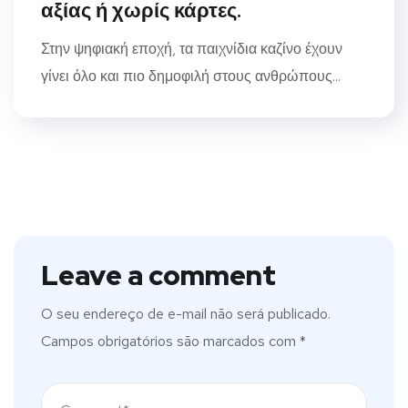
αξίας ή χωρίς κάρτες.
Στην ψηφιακή εποχή, τα παιχνίδια καζίνο έχουν
γίνει όλο και πιο δημοφιλή στους ανθρώπους...
Leave a comment
O seu endereço de e-mail não será publicado.
Campos obrigatórios são marcados com
*