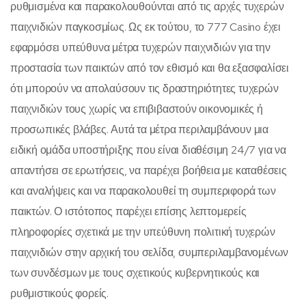
ρυθμισμένα και παρακολουθούνται από τις αρχές τυχερών
παιχνιδιών παγκοσμίως. Ως εκ τούτου, το 777 Casino έχει
εφαρμόσει υπεύθυνα μέτρα τυχερών παιχνιδιών για την
προστασία των παικτών από τον εθισμό και θα εξασφαλίσει
ότι μπορούν να απολαύσουν τις δραστηριότητες τυχερών
παιχνιδιών τους χωρίς να επιβιβαστούν οικονομικές ή
προσωπικές βλάβες. Αυτά τα μέτρα περιλαμβάνουν μια
ειδική ομάδα υποστήριξης που είναι διαθέσιμη 24/7 για να
απαντήσει σε ερωτήσεις, να παρέχει βοήθεια με καταθέσεις
και αναλήψεις και να παρακολουθεί τη συμπεριφορά των
παικτών. Ο ιστότοπος παρέχει επίσης λεπτομερείς
πληροφορίες σχετικά με την υπεύθυνη πολιτική τυχερών
παιχνιδιών στην αρχική του σελίδα, συμπεριλαμβανομένων
των συνδέσμων με τους σχετικούς κυβερνητικούς και
ρυθμιστικούς φορείς.