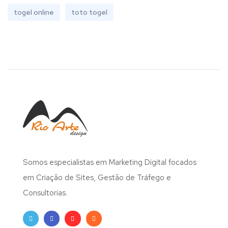
togel online
toto togel
Somos especialistas em Marketing Digital focados
em Criação de Sites, Gestão de Tráfego e
Consultorias.