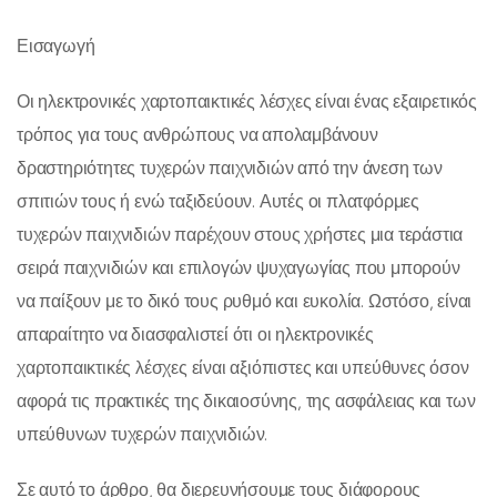
Εισαγωγή
Οι ηλεκτρονικές χαρτοπαικτικές λέσχες είναι ένας εξαιρετικός
τρόπος για τους ανθρώπους να απολαμβάνουν
δραστηριότητες τυχερών παιχνιδιών από την άνεση των
σπιτιών τους ή ενώ ταξιδεύουν. Αυτές οι πλατφόρμες
τυχερών παιχνιδιών παρέχουν στους χρήστες μια τεράστια
σειρά παιχνιδιών και επιλογών ψυχαγωγίας που μπορούν
να παίξουν με το δικό τους ρυθμό και ευκολία. Ωστόσο, είναι
απαραίτητο να διασφαλιστεί ότι οι ηλεκτρονικές
χαρτοπαικτικές λέσχες είναι αξιόπιστες και υπεύθυνες όσον
αφορά τις πρακτικές της δικαιοσύνης, της ασφάλειας και των
υπεύθυνων τυχερών παιχνιδιών.
Σε αυτό το άρθρο, θα διερευνήσουμε τους διάφορους