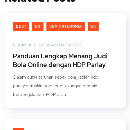
BEST
EN
SEM CATEGORIA
ΕΛ
Admin1
22 De Agosto De 2025
Panduan Lengkap Menang Judi
Bola Online dengan HDP Parlay
Dalam dunia taruhan sepak bola, istilah hdp
parlay semakin populer di kalangan pemain
berpengalaman. HDP atau...