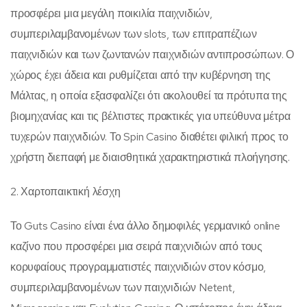
προσφέρει μια μεγάλη ποικιλία παιχνιδιών,
συμπεριλαμβανομένων των slots, των επιτραπέζιων
παιχνιδιών και των ζωντανών παιχνιδιών αντιπροσώπων. Ο
χώρος έχει άδεια και ρυθμίζεται από την κυβέρνηση της
Μάλτας, η οποία εξασφαλίζει ότι ακολουθεί τα πρότυπα της
βιομηχανίας και τις βέλτιστες πρακτικές για υπεύθυνα μέτρα
τυχερών παιχνιδιών. Το Spin Casino διαθέτει φιλική προς το
χρήστη διεπαφή με διαισθητικά χαρακτηριστικά πλοήγησης.
2. Χαρτοπαικτική λέσχη
Το Guts Casino είναι ένα άλλο δημοφιλές γερμανικό online
καζίνο που προσφέρει μια σειρά παιχνιδιών από τους
κορυφαίους προγραμματιστές παιχνιδιών στον κόσμο,
συμπεριλαμβανομένων των παιχνιδιών Netent,