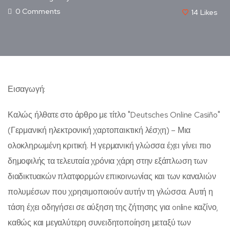
0 Comments
14
Likes
Εισαγωγή:
Καλώς ήλθατε στο άρθρο με τίτλο "Deutsches Online Casiño"
(Γερμανική ηλεκτρονική χαρτοπαικτική λέσχη) – Μια
ολοκληρωμένη κριτική. Η γερμανική γλώσσα έχει γίνει πιο
δημοφιλής τα τελευταία χρόνια χάρη στην εξάπλωση των
διαδικτυακών πλατφορμών επικοινωνίας και των καναλιών
πολυμέσων που χρησιμοποιούν αυτήν τη γλώσσα. Αυτή η
τάση έχει οδηγήσει σε αύξηση της ζήτησης για online καζίνο,
καθώς και μεγαλύτερη συνειδητοποίηση μεταξύ των