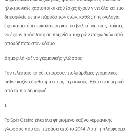
ηλεκτρονικές χαρτοπαικτικές λέσχες έχουν γίνει όλο και πιο
δημοφιλείς με την πάροδο των ετών, καθώς η τεχνολογία
έχει καταστήσει ευκολότερη και πιο βολική για τους παίκτες
να έχουν πρόσβαση σε παιχνίδια τυχερών παιχνιδιών από
οπουδήποτε στον κόσμο.
Δημοφιλή καζίνο γερμανικής γλώσσας
Τον τελευταίο καιρό, υπάρχουν πολυάριθμες γερμανικές
online καζίνο διαθέσιμα στους Γερμανούς. Εδώ είναι μερικά
από τα πιο δημοφιλή:
1.
Το Spin Casino είναι ένα φημισμένο καζίνο γερμανικής
γλώσσας που έχει περάσει από το 2014. Αυτή η πλατφόρμα