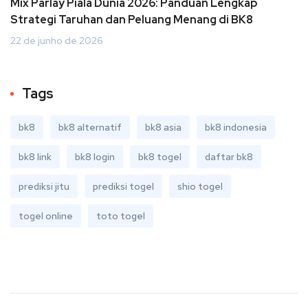
Mix Parlay Piala Dunia 2026: Panduan Lengkap
Strategi Taruhan dan Peluang Menang di BK8
22 de junho de 2026
Tags
bk8
bk8 alternatif
bk8 asia
bk8 indonesia
bk8 link
bk8 login
bk8 togel
daftar bk8
prediksi jitu
prediksi togel
shio togel
togel online
toto togel