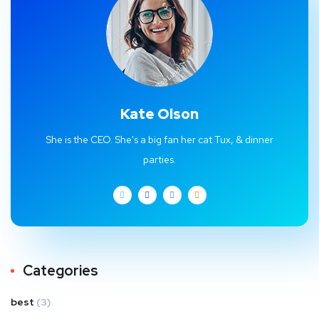
Kate Olson
She is the CEO. She's a big fan her cat Tux, & dinner
parties.
Categories
best
(3)