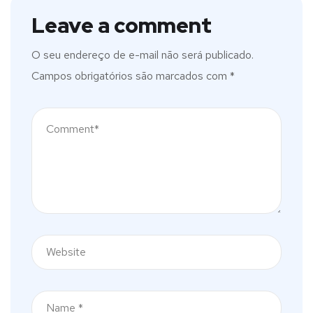
Leave a comment
O seu endereço de e-mail não será publicado.
Campos obrigatórios são marcados com
*