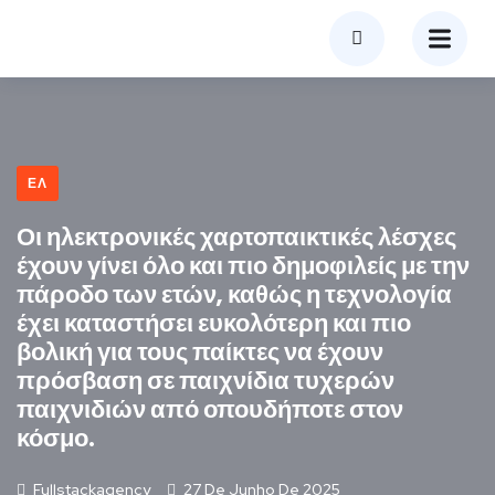
ΕΛ
Οι ηλεκτρονικές χαρτοπαικτικές λέσχες
έχουν γίνει όλο και πιο δημοφιλείς με την
πάροδο των ετών, καθώς η τεχνολογία
έχει καταστήσει ευκολότερη και πιο
βολική για τους παίκτες να έχουν
πρόσβαση σε παιχνίδια τυχερών
παιχνιδιών από οπουδήποτε στον
κόσμο.
Fullstackagency
27 De Junho De 2025