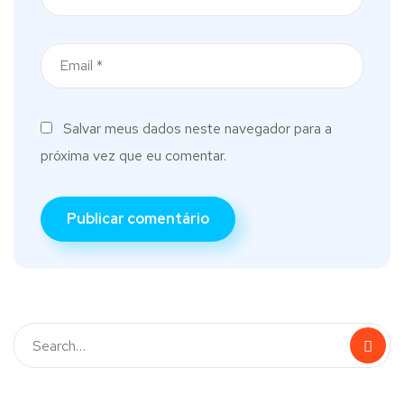
Salvar meus dados neste navegador para a
próxima vez que eu comentar.