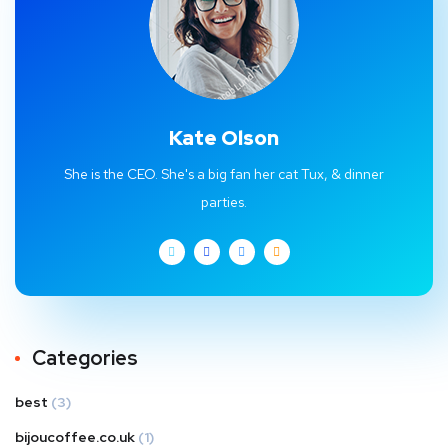
Kate Olson
She is the CEO. She's a big fan her cat Tux, & dinner
parties.
Categories
best
(3)
bijoucoffee.co.uk
(1)