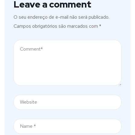
Leave a comment
O seu endereço de e-mail não será publicado.
Campos obrigatórios são marcados com
*