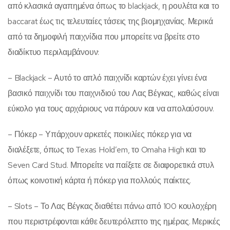
από κλασικά αγαπημένα όπως το blackjack, η ρουλέτα και το
baccarat έως τις τελευταίες τάσεις της βιομηχανίας. Μερικά
από τα δημοφιλή παιχνίδια που μπορείτε να βρείτε στο
διαδίκτυο περιλαμβάνουν:
– Blackjack – Αυτό το απλό παιχνίδι καρτών έχει γίνει ένα
βασικό παιχνίδι του παιχνιδιού του Λας Βέγκας, καθώς είναι
εύκολο για τους αρχάριους να πάρουν και να απολαύσουν.
– Πόκερ – Υπάρχουν αρκετές ποικιλίες πόκερ για να
διαλέξετε, όπως το Texas Hold’em, το Omaha High και το
Seven Card Stud. Μπορείτε να παίξετε σε διαφορετικά στυλ
όπως κοινοτική κάρτα ή πόκερ για πολλούς παίκτες.
– Slots – Το Λας Βέγκας διαθέτει πάνω από 100 κουλοχέρη
που περιστρέφονται κάθε δευτερόλεπτο της ημέρας. Μερικές