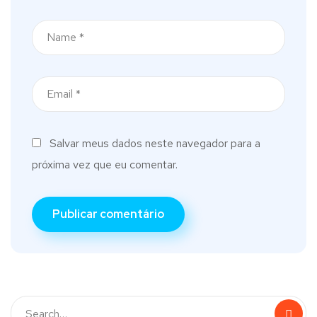
Salvar meus dados neste navegador para a
próxima vez que eu comentar.