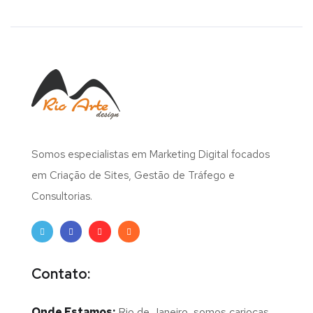
Somos especialistas em Marketing Digital focados
em Criação de Sites, Gestão de Tráfego e
Consultorias.
Contato:
Onde Estamos:
Rio de Janeiro, somos cariocas.