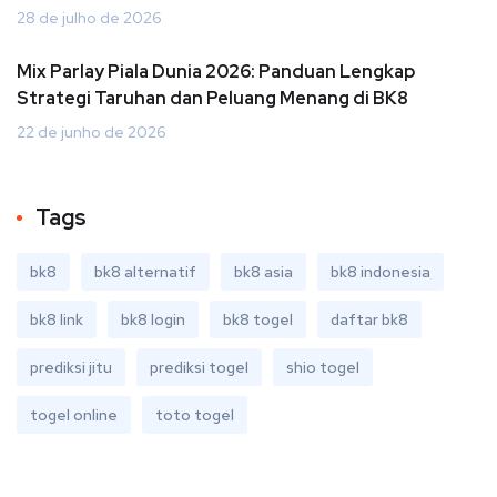
28 de julho de 2026
Mix Parlay Piala Dunia 2026: Panduan Lengkap
Strategi Taruhan dan Peluang Menang di BK8
22 de junho de 2026
Tags
bk8
bk8 alternatif
bk8 asia
bk8 indonesia
bk8 link
bk8 login
bk8 togel
daftar bk8
prediksi jitu
prediksi togel
shio togel
togel online
toto togel