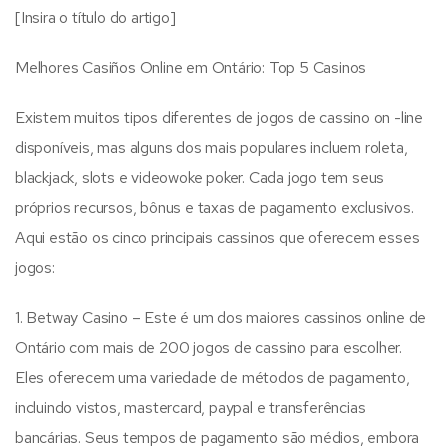
[Insira o título do artigo]
Melhores Casiños Online em Ontário: Top 5 Casinos
Existem muitos tipos diferentes de jogos de cassino on -line
disponíveis, mas alguns dos mais populares incluem roleta,
blackjack, slots e videowoke poker. Cada jogo tem seus
próprios recursos, bônus e taxas de pagamento exclusivos.
Aqui estão os cinco principais cassinos que oferecem esses
jogos:
1. Betway Casino – Este é um dos maiores cassinos online de
Ontário com mais de 200 jogos de cassino para escolher.
Eles oferecem uma variedade de métodos de pagamento,
incluindo vistos, mastercard, paypal e transferências
bancárias. Seus tempos de pagamento são médios, embora