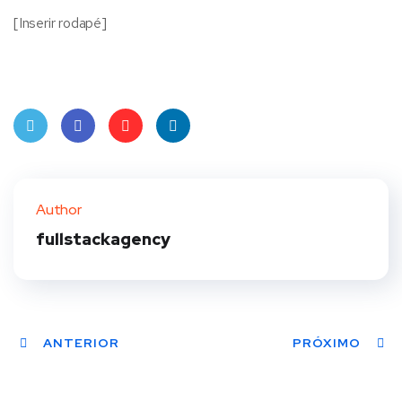
[Inserir rodapé]
Twit
Face
Pint
Linke
ter
book
eres
dIn
Author
t
fullstackagency
ANTERIOR
PRÓXIMO