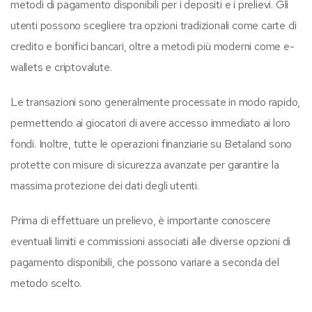
metodi di pagamento disponibili per i depositi e i prelievi. Gli
utenti possono scegliere tra opzioni tradizionali come carte di
credito e bonifici bancari, oltre a metodi più moderni come e-
wallets e criptovalute.
Le transazioni sono generalmente processate in modo rapido,
permettendo ai giocatori di avere accesso immediato ai loro
fondi. Inoltre, tutte le operazioni finanziarie su Betaland sono
protette con misure di sicurezza avanzate per garantire la
massima protezione dei dati degli utenti.
Prima di effettuare un prelievo, è importante conoscere
eventuali limiti e commissioni associati alle diverse opzioni di
pagamento disponibili, che possono variare a seconda del
metodo scelto.