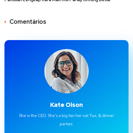
Comentários
Kate Olson
She is the CEO. She's a big fan her cat Tux, & dinner
parties.