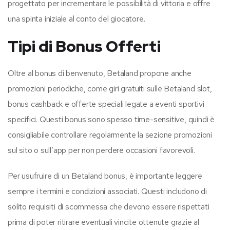
progettato per incrementare le possibilità di vittoria e offre
una spinta iniziale al conto del giocatore.
Tipi di Bonus Offerti
Oltre al bonus di benvenuto, Betaland propone anche
promozioni periodiche, come giri gratuiti sulle Betaland slot,
bonus cashback e offerte speciali legate a eventi sportivi
specifici. Questi bonus sono spesso time-sensitive, quindi è
consigliabile controllare regolarmente la sezione promozioni
sul sito o sull’app per non perdere occasioni favorevoli.
Per usufruire di un Betaland bonus, è importante leggere
sempre i termini e condizioni associati. Questi includono di
solito requisiti di scommessa che devono essere rispettati
prima di poter ritirare eventuali vincite ottenute grazie al