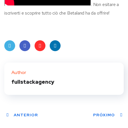
. Non esitare a
iscriverti e scoprire tutto ciò che Betaland ha da offrire!
Twit
Face
Pint
Linke
ter
book
eres
dIn
Author
t
fullstackagency
ANTERIOR
PRÓXIMO