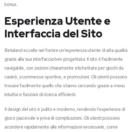
bonus.
Esperienza Utente e
Interfaccia del Sito
Betaland eccelle nel fornire un’esperienza utente di alta qualità
grazie alla sua interfaccia ben progettata. Il sito è facilmente
navigabile, con sezioni chiaramente etichettate per giochi da
casinò, scommesse sportive, e promozioni. Gli utenti possono
trovare facilmente quello che stanno cercando grazie a menu
intuitivi e funzioni di ricerca efficienti.
Il design del sito è pulito e moderno, rendendo l’esperienza di
gioco piacevole e priva di complicazioni. Gli utenti possono
accedere rapidamente alle informazioni necessarie, come