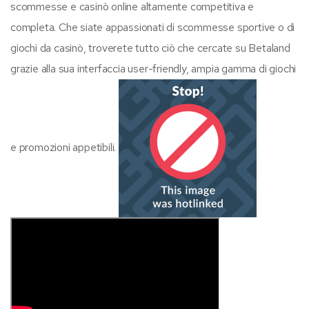
scommesse e casinò online altamente competitiva e
completa. Che siate appassionati di scommesse sportive o di
giochi da casinò, troverete tutto ciò che cercate su Betaland
grazie alla sua interfaccia user-friendly, ampia gamma di giochi
e promozioni appetibili.