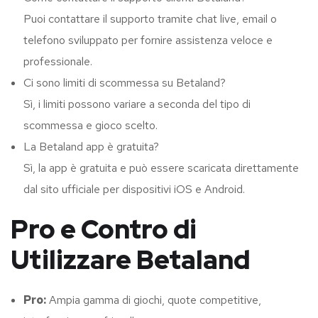
Puoi contattare il supporto tramite chat live, email o
telefono sviluppato per fornire assistenza veloce e
professionale.
Ci sono limiti di scommessa su Betaland?
Sì, i limiti possono variare a seconda del tipo di
scommessa e gioco scelto.
La Betaland app è gratuita?
Sì, la app è gratuita e può essere scaricata direttamente
dal sito ufficiale per dispositivi iOS e Android.
Pro e Contro di
Utilizzare Betaland
Pro:
Ampia gamma di giochi, quote competitive,