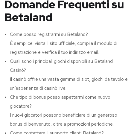
Domande Frequenti su
Betaland
Come posso registrarmi su Betaland?
È semplice: visita il sito ufficiale, compila il modulo di
registrazione e verifica il tuo indirizzo email.
Quali sono i principali giochi disponibili su Betaland
Casinò?
Il casinò offre una vasta gamma di slot, giochi da tavolo e
un’esperienza di casinò live.
Che tipo di bonus posso aspettarmi come nuovo
giocatore?
I nuovi giocatori possono beneficiare di un generoso
bonus di benvenuto, oltre a promozioni periodiche.
Come contattare il supporto clienti Betaland?