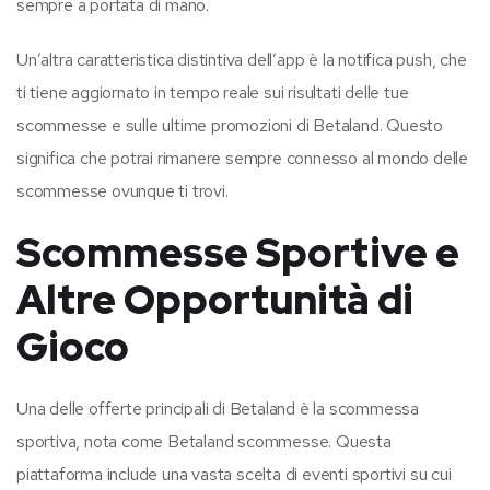
sempre a portata di mano.
Un’altra caratteristica distintiva dell’app è la notifica push, che
ti tiene aggiornato in tempo reale sui risultati delle tue
scommesse e sulle ultime promozioni di Betaland. Questo
significa che potrai rimanere sempre connesso al mondo delle
scommesse ovunque ti trovi.
Scommesse Sportive e
Altre Opportunità di
Gioco
Una delle offerte principali di Betaland è la scommessa
sportiva, nota come Betaland scommesse. Questa
piattaforma include una vasta scelta di eventi sportivi su cui