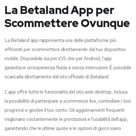
La Betaland App per
Scommettere Ovunque
La Betaland app rappresenta una delle piattaforme più
efficienti per scommettere direttamente dal tuo dispositivo
mobile. Disponibile sia per iOS che per Android, l’app
garantisce un’esperienza fluida e senza interruzioni. È possibile
scaricarla direttamente dal sito ufficiale di Betaland.
L’app offre tutte le funzionalità del sito web desktop, inclusa
la possibilità di partecipare a scommesse live, controllare i tuoi
progressi e gestire il tuo conto. Gli aggiornamenti frequenti
migliorano costantemente le prestazioni e l’usabilità dell’app,
garantendo che le ultime quote e le opzioni di gioco siano