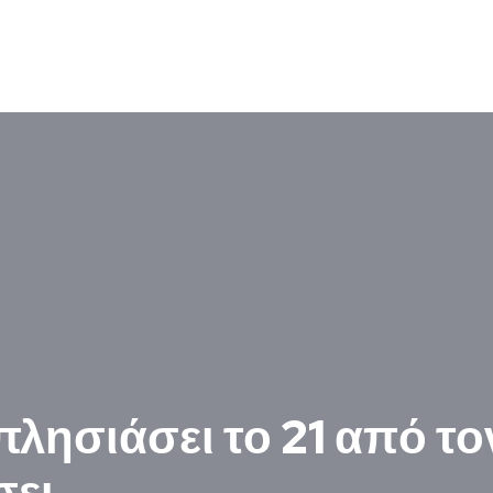
 πλησιάσει το 21 από 
ει.