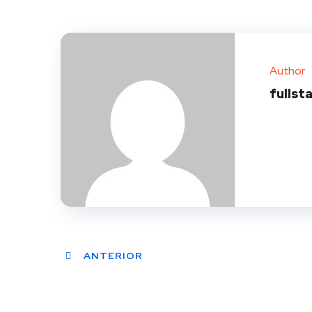
Author
fullst
ANTERIOR