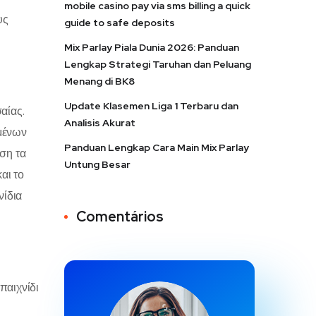
mobile casino pay via sms billing a quick
υς
guide to safe deposits
Mix Parlay Piala Dunia 2026: Panduan
Lengkap Strategi Taruhan dan Peluang
Menang di BK8
Update Klasemen Liga 1 Terbaru dan
αίας.
Analisis Akurat
ομένων
Panduan Lengkap Cara Main Mix Parlay
εση τα
Untung Besar
αι το
νίδια
Comentários
παιχνίδι