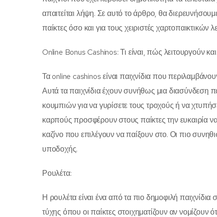
απαιτείται λήψη. Σε αυτό το άρθρο, θα διερευνήσουμε
παίκτες όσο και για τους χειριστές χαρτοπαικτικών 
Online Bonus Cashinos: Τι είναι, πώς λειτουργούν και
Τα online cashinos είναι παιχνίδια που περιλαμβάνο
Αυτά τα παιχνίδια έχουν συνήθως μια διασύνδεση πα
κουμπιών για να γυρίσετε τους τροχούς ή να χτυπήσε
καρπούς προσφέρουν στους παίκτες την ευκαιρία να 
καζίνο που επιλέγουν να παίξουν στο. Οι πιο συνηθισμέ
υποδοχής.
Ρουλέτα:
Η ρουλέτα είναι ένα από τα πιο δημοφιλή παιχνίδια 
τύχης όπου οι παίκτες στοιχηματίζουν αν νομίζουν ό