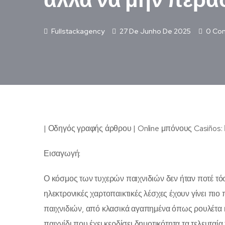
Fullstackagency
27 De Junho De 2025
0 Co
| Οδηγός γραφής άρθρου | Online μπόνους Casiños: 
Εισαγωγή:
Ο κόσμος των τυχερών παιχνιδιών δεν ήταν ποτέ τόσ
ηλεκτρονικές χαρτοπαικτικές λέσχες έχουν γίνει πι
παιχνιδιών, από κλασικά αγαπημένα όπως ρουλέτα κα
παιχνίδι που έχει κερδίσει δημοτικότητα τα τελευταία 