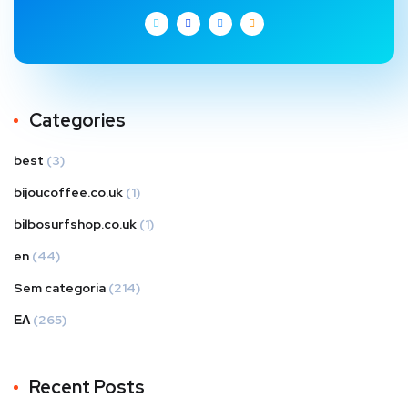
Categories
best
(3)
bijoucoffee.co.uk
(1)
bilbosurfshop.co.uk
(1)
en
(44)
Sem categoria
(214)
ΕΛ
(265)
Recent Posts