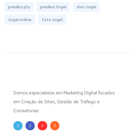
prediksi jitu
prediksi togel
shio togel
togel online
toto togel
Somos especialistas em Marketing Digital focados
em Criação de Sites, Gestão de Tráfego e
Consultorias.