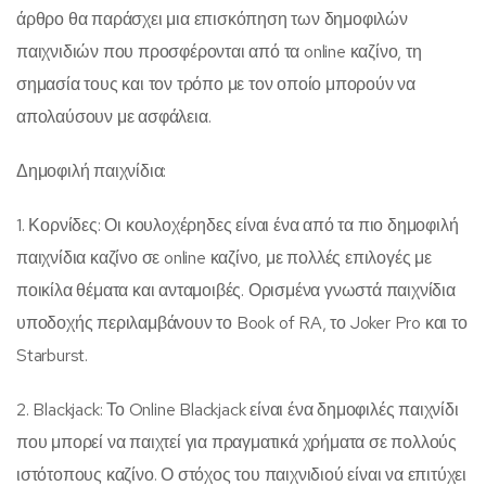
άρθρο θα παράσχει μια επισκόπηση των δημοφιλών
παιχνιδιών που προσφέρονται από τα online καζίνο, τη
σημασία τους και τον τρόπο με τον οποίο μπορούν να
απολαύσουν με ασφάλεια.
Δημοφιλή παιχνίδια:
1. Κορνίδες: Οι κουλοχέρηδες είναι ένα από τα πιο δημοφιλή
παιχνίδια καζίνο σε online καζίνο, με πολλές επιλογές με
ποικίλα θέματα και ανταμοιβές. Ορισμένα γνωστά παιχνίδια
υποδοχής περιλαμβάνουν το Book of RA, το Joker Pro και το
Starburst.
2. Blackjack: Το Online Blackjack είναι ένα δημοφιλές παιχνίδι
που μπορεί να παιχτεί για πραγματικά χρήματα σε πολλούς
ιστότοπους καζίνο. Ο στόχος του παιχνιδιού είναι να επιτύχει