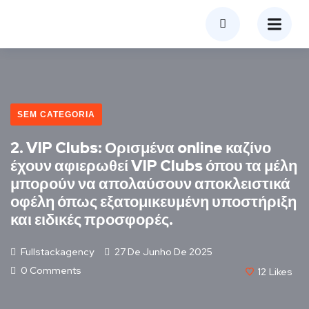
SEM CATEGORIA
2. VIP Clubs: Ορισμένα online καζίνο
έχουν αφιερωθεί VIP Clubs όπου τα μέλη
μπορούν να απολαύσουν αποκλειστικά
οφέλη όπως εξατομικευμένη υποστήριξη
και ειδικές προσφορές.
Fullstackagency
27 De Junho De 2025
0 Comments
12
Likes