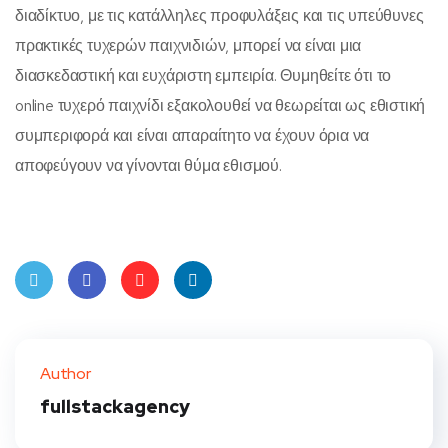
διαδίκτυο, με τις κατάλληλες προφυλάξεις και τις υπεύθυνες
πρακτικές τυχερών παιχνιδιών, μπορεί να είναι μια
διασκεδαστική και ευχάριστη εμπειρία. Θυμηθείτε ότι το
online τυχερό παιχνίδι εξακολουθεί να θεωρείται ως εθιστική
συμπεριφορά και είναι απαραίτητο να έχουν όρια να
αποφεύγουν να γίνονται θύμα εθισμού.
Twit
Face
Pint
Linke
ter
book
eres
dIn
Author
t
fullstackagency