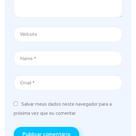
Salvar meus dados neste navegador para a
próxima vez que eu comentar.