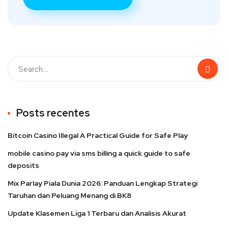
Posts recentes
Bitcoin Casino Illegal A Practical Guide for Safe Play
mobile casino pay via sms billing a quick guide to safe
deposits
Mix Parlay Piala Dunia 2026: Panduan Lengkap Strategi
Taruhan dan Peluang Menang di BK8
Update Klasemen Liga 1 Terbaru dan Analisis Akurat